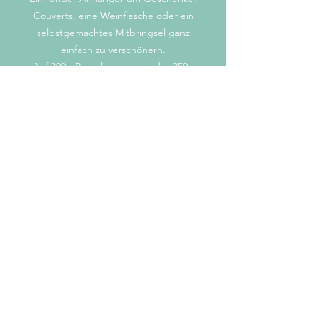
Couverts, eine Weinflasche oder ein
selbstgemachtes Mitbringsel ganz
einfach zu verschönern.
Auf 300g Recyclingpapier oder 350g
graues Kraftpapier gedruckt (je nach
Farbvariante), Durchmesser 5cm,
vorne farbig, hinten unbedruckt, inkl.
Lochung.
mail@stiftart.ch
© 2022 stiftart.ch
Impressum/Cookie-