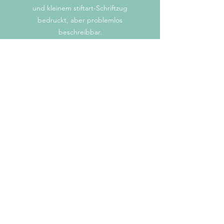
und kleinem stiftart-Schriftzug
bedruckt, aber problemlos
beschreibbar.
Farbe: mint
Handgeschrieben?
Der Schriftzug wurde von mir von
Hand auf Papier geschrieben, dann
digitalisiert und weiterbearbeitet.
mail@stiftart.ch
© 2022 stiftart.ch
Impressum/Cookie-
Richtlinien/Datenschutz