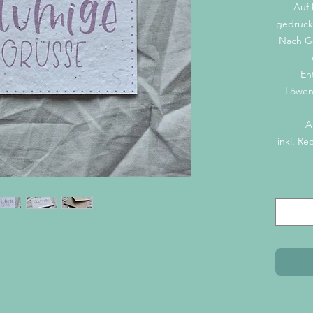
Auf
gedruckt
Nach G
En
Löwenm
A
inkl. Re