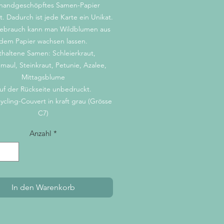
 handgeschöpftes Samen-Papier
. Dadurch ist jede Karte ein Unikat.
ebrauch kann man Wildblumen aus
dem Papier wachsen lassen.
thaltene Samen: Schleierkraut,
aul, Steinkraut, Petunie, Azalee,
Mittagsblume
uf der Rückseite unbedruckt.
cycling-Couvert in kraft grau (Grösse
C7)
Anzahl
*
In den Warenkorb