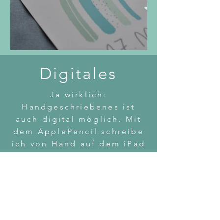
Digitales
Ja wirklich:
Handgeschriebenes ist
auch digital möglich. Mit
dem ApplePencil schreibe
ich von Hand auf dem iPad
und kann personalisierte
Poster und Prints erstellen.
Ob zur Geburt, Hochzeit
oder zum 18. Geburtstag...
die Möglichkeiten sind
grenzenlos!