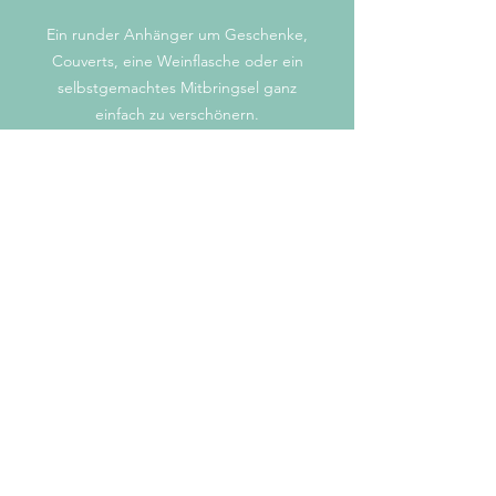
Ein runder Anhänger um Geschenke,
Couverts, eine Weinflasche oder ein
selbstgemachtes Mitbringsel ganz
einfach zu verschönern.
Auf 300g Recyclingpapier oder 350g
graues Kraftpapier gedruckt (je nach
Farbvariante), Durchmesser 5cm,
vorne farbig, hinten unbedruckt, inkl.
Lochung.
mail@stiftart.ch