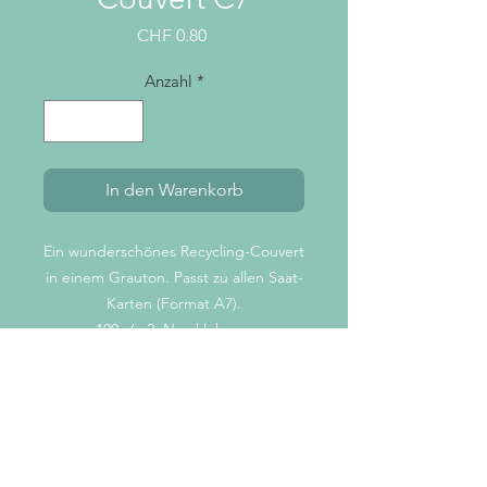
Preis
CHF 0.80
Anzahl
*
In den Warenkorb
Ein wunderschönes Recycling-Couvert
in einem Grauton. Passt zu allen Saat-
Karten (Format A7).
100g/m2, Nassklebung