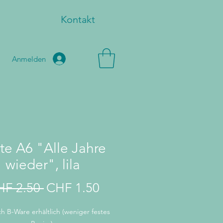
Kontakt
Anmelden
te A6 "Alle Jahre
wieder", lila
Standardpreis
Sale-
HF 2.50 
CHF 1.50
Preis
h B-Ware erhältlich (weniger festes