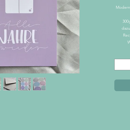
Modern
300g
dazu
Rec
W