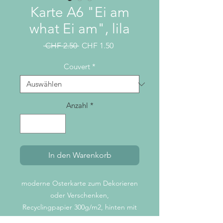
Karte A6 "Ei am
what Ei am", lila
Standardpreis
Sale-
 CHF 2.50 
CHF 1.50
Preis
Couvert
*
Anzahl
*
In den Warenkorb
moderne Osterkarte zum Dekorieren
oder Verschenken,
Recyclingpapier 300g/m2, hinten mit
kleinem Logo bedruckt,