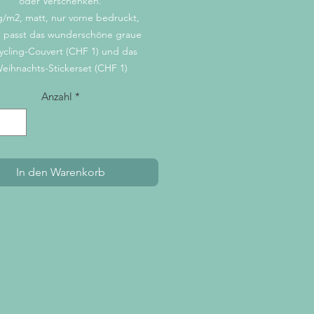
oder Verschenken.
/m2, matt, nur vorne bedruckt,
 passt das wunderschöne graue
ycling-Couvert (CHF 1) und das
eihnachts-Stickerset (CHF 1)
Anzahl
*
In den Warenkorb