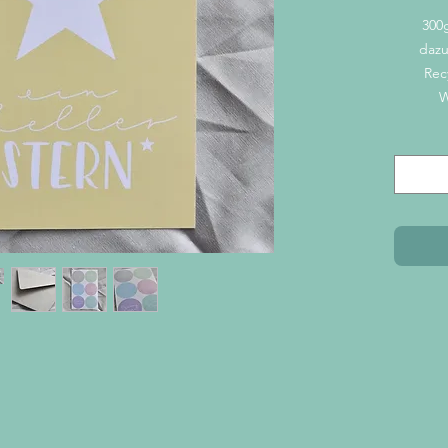
300g
dazu
Rec
W