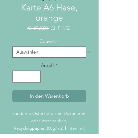
Karte A6 Hase,
orange
Standardpreis
Sale-
 CHF 2.50 
CHF 1.50
Preis
Couvert
*
Anzahl
*
In den Warenkorb
moderne Osterkarte zum Dekorieren
oder Verschenken,
Recyclingpapier 300g/m2, hinten mit
kleinem Logo bedruckt,