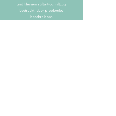
und kleinem stiftart-Schriftzug
bedruckt, aber problemlos
beschreibbar.
Farbe: apricot
Handgeschrieben?
Der Schriftzug wurde von mir von
Hand auf Papier geschrieben, dann
digitalisiert und weiterbearbeitet.
mail@stiftart.ch
© 2022 stiftart.ch
Impressum/Cookie-
Richtlinien/Datenschutz