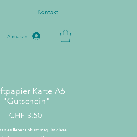
Kontakt
Anmelden
ftpapier-Karte A6
"Gutschein"
Preis
CHF 3.50
an es lieber unbunt mag, ist diese