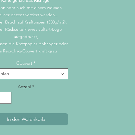
Karte genau das Richtige,
kann aber auch mit einem weissen
eliner dezent verziert werden...
er Druck auf Kraftpapier (350g/m2),
er Rückseite kleines stiftart-Logo
aufgedruckt,
ssen die Kraftpapier-Anhänger oder
s Recycling-Couvert kraft grau
Couvert
*
hlen
Anzahl
*
In den Warenkorb