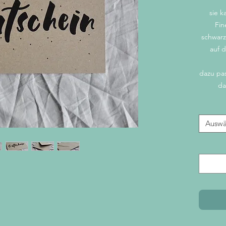
sie 
Fin
schwarz
auf d
dazu pa
da
Auswä