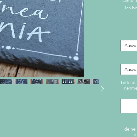
Echter 
Ich be
Auswä
Auswä
bitte al
nehme 
deine 
o