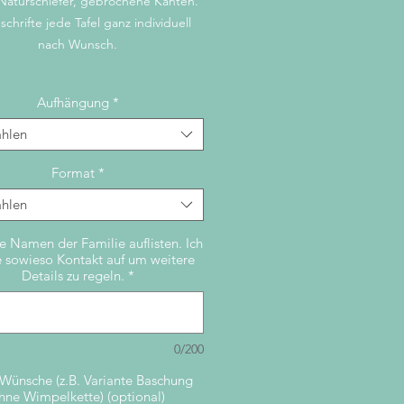
Naturschiefer, gebrochene Kanten.
schrifte jede Tafel ganz individuell
nach Wunsch.
Aufhängung
*
hlen
Format
*
hlen
le Namen der Familie auflisten. Ich
sowieso Kontakt auf um weitere
Details zu regeln.
*
0/200
Wünsche (z.B. Variante Baschung
hne Wimpelkette) (optional)