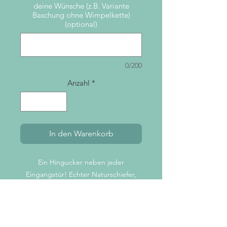
deine Wünsche (z.B. Variante
Baschung ohne Wimpelkette)
(optional)
0/200
Anzahl
*
In den Warenkorb
Ein Hingucker neben jeder
Eingangstür! Echter Naturschiefer,
gebrochene Kanten.
Ich beschrifte jede Tafel ganz
individuell nach Wunsch.